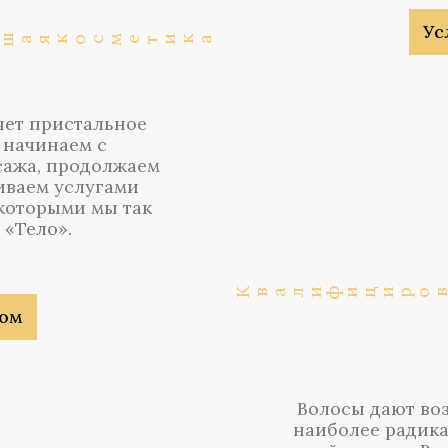
Ус
ая косметика
яет пристальное
 начинаем с
сажа, продолжаем
иваем услугами
 которыми мы так
 «Тело».
Квалифицированные специалист
лом
Волосы дают во
наиболее радика