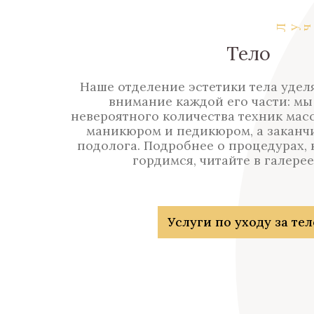
Луч
ш
Тело
Наше отделение эстетики тела удел
внимание каждой его части: мы
невероятного количества техник мас
маникюром и педикюром, а заканч
подолога. Подробнее о процедурах,
гордимся, читайте в галерее
Услуги по уходу за те