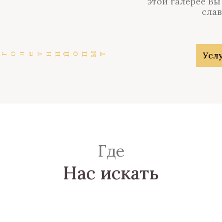
этой галерее Вы
слав
Услу
т
Где
Нас искать